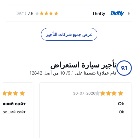
Thrifty
7.6
(6971)
ل
عرض جميع شركات التأجير
تأجير سيارة استعراض
9.1
قام عملاؤنا بتقييمنا على 9.1/ 10 من أصل 12842
30-07-2026
роший сайт.
Ok
хороший сайт.
Ok