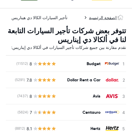
الصفحة الرئيسية
تأجير السيارات الكالا دي هيناريس
تتوفر بعض شركات تأجير السيارات التابعة
لنا في ألكالا دي إيناريس
نقدم مقارنة بين جميع شركات تأجير السيارات في ألكالا دي إيناريس:
Budget
8
(11512)
ل
Dollar Rent a Car
7.8
(5291)
ل
Avis
8
(7437)
ل
Centauro
7
(5624)
ل
Hertz
8.1
(8812)
ل