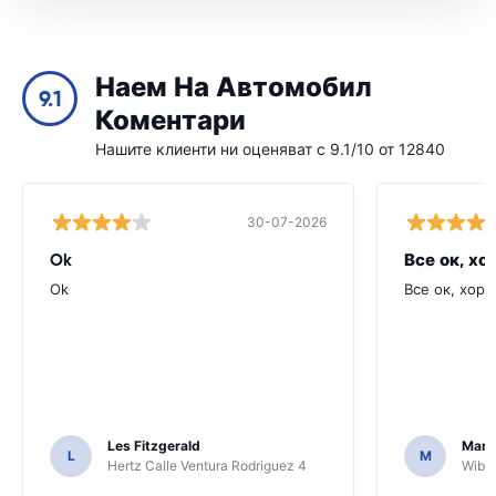
Наем На Автомобил
9.1
Коментари
Нашите клиенти ни оценяват с 9.1/10 от 12840
30-07-2026
Ok
Все ок, хо
Ok
Все ок, хоро
Les Fitzgerald
Mark
L
M
Hertz Calle Ventura Rodriguez 4
Wiber