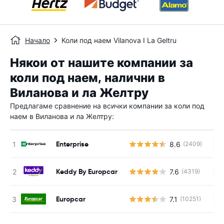
Начало
Коли под наем Vilanova I La Geltru
Някои от нашите компании за
коли под наем, налични в
Виланова и ла Желтру
Предлагаме сравнение на всички компании за коли под
наем в Виланова и ла Желтру:
Enterprise
8.6
(2409)
Н
Keddy By Europcar
7.6
(4319)
Н
Europcar
7.1
(10251)
Н