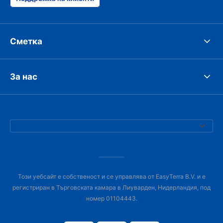
Сметка
За нас
Този уебсайт е собственост и се управлява от EasyTerra B.V. и е
регистриран в Търговската камара в Лиуварден, Нидерландия, под
номер 01104443.