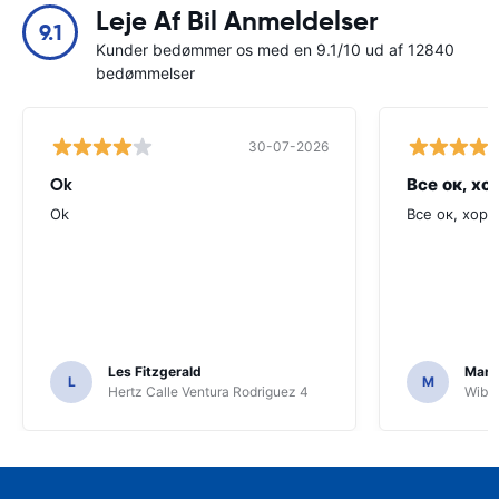
Leje Af Bil Anmeldelser
9.1
Kunder bedømmer os med en 9.1/10 ud af 12840
bedømmelser
30-07-2026
Ok
Все ок, хо
Ok
Все ок, хоро
Les Fitzgerald
Mark
L
M
Hertz Calle Ventura Rodriguez 4
Wiber