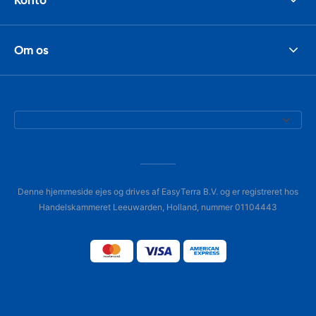
Om os
Denne hjemmeside ejes og drives af EasyTerra B.V. og er registreret hos
Handelskammeret Leeuwarden, Holland, nummer 01104443