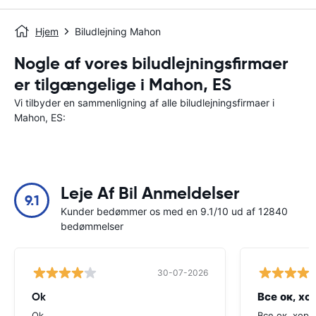
Hjem
Biludlejning Mahon
Nogle af vores biludlejningsfirmaer
er tilgængelige i Mahon, ES
Vi tilbyder en sammenligning af alle biludlejningsfirmaer i
Mahon, ES:
Leje Af Bil Anmeldelser
9.1
Kunder bedømmer os med en 9.1/10 ud af 12840
bedømmelser
30-07-2026
Ok
Все ок, хо
Ok
Все ок, хоро