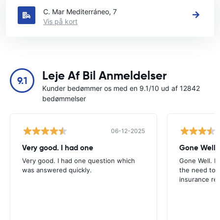
C. Mar Mediterráneo, 7
Vis på kort
Leje Af Bil Anmeldelser
9.1
Kunder bedømmer os med en 9.1/10 ud af 12842
bedømmelser
06-12-2025
Very good. I had one
Gone Well. 
Very good. I had one question which
Gone Well. I
was answered quickly.
the need to 
insurance re