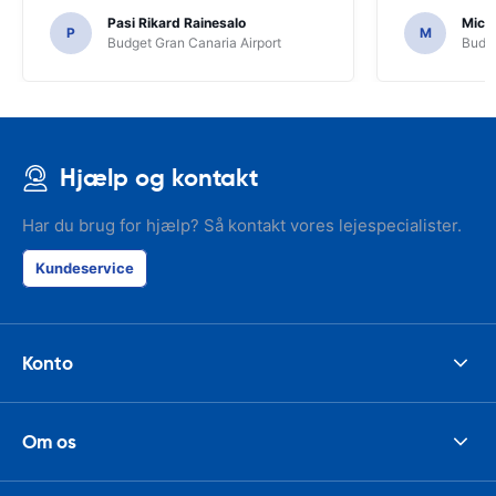
Pasi Rikard Rainesalo
Mich
P
M
Budget Gran Canaria Airport
Budge
Hjælp og kontakt
Har du brug for hjælp? Så kontakt vores lejespecialister.
Kundeservice
Konto
Om os