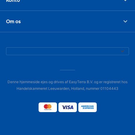
Om os
Denne hjemmeside ejes og drives af EasyTerra B.V. og er registreret hos
Handelskammeret Leeuwarden, Holland, nummer 01104443