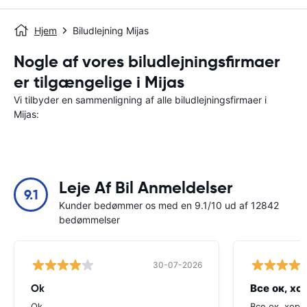
Hjem
Biludlejning Mijas
Nogle af vores biludlejningsfirmaer
er tilgængelige i Mijas
Vi tilbyder en sammenligning af alle biludlejningsfirmaer i
Mijas:
Leje Af Bil Anmeldelser
9.1
Kunder bedømmer os med en 9.1/10 ud af 12842
bedømmelser
30-07-2026
Ok
Все ок, хо
Ok
Все ок, хоро