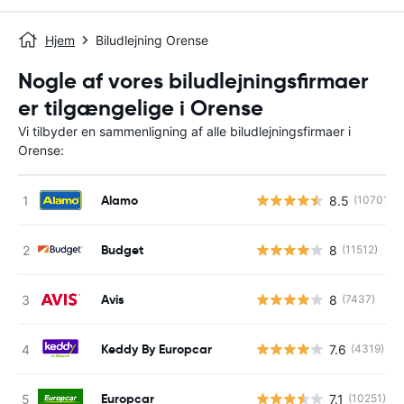
Hjem
Biludlejning Orense
Nogle af vores biludlejningsfirmaer
er tilgængelige i Orense
Vi tilbyder en sammenligning af alle biludlejningsfirmaer i
Orense:
Alamo
8.5
(10701)
Budget
8
(11512)
Avis
8
(7437)
Keddy By Europcar
7.6
(4319)
Europcar
7.1
(10251)