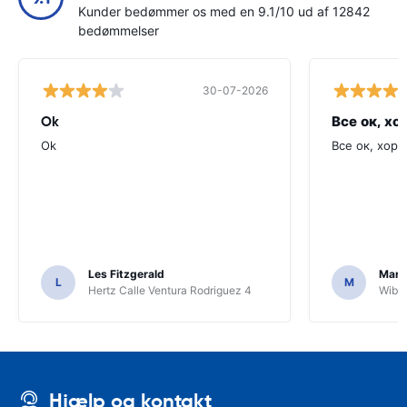
Kunder bedømmer os med en 9.1/10 ud af 12842
bedømmelser
30-07-2026
Ok
Все ок, хо
Ok
Все ок, хоро
Les Fitzgerald
Mark
L
M
Hertz Calle Ventura Rodriguez 4
Wiber
Hjælp og kontakt