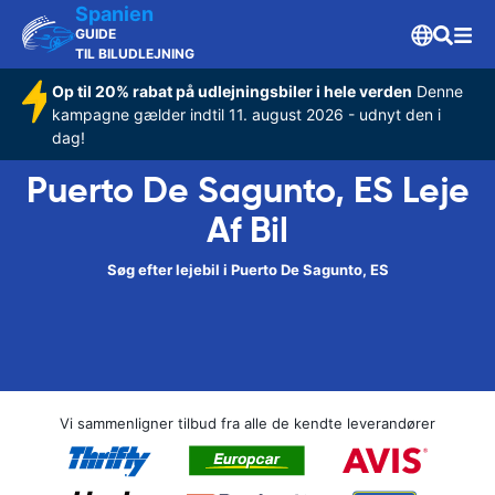
Spanien
GUIDE
TIL BILUDLEJNING
Op til 20% rabat på udlejningsbiler i hele verden
Denne
kampagne gælder indtil 11. august 2026 - udnyt den i
dag!
Puerto De Sagunto, ES Leje
Af Bil
Søg efter lejebil i Puerto De Sagunto, ES
Vi sammenligner tilbud fra alle de kendte leverandører