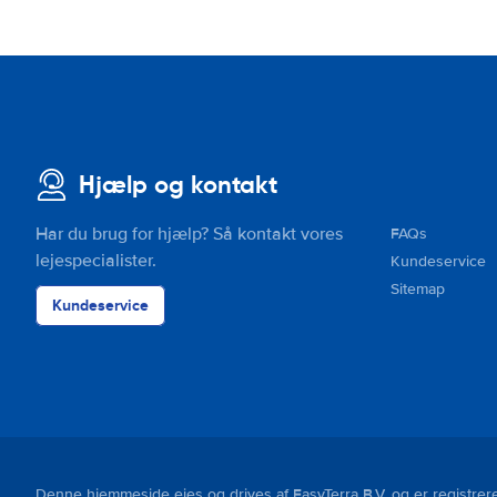
Hjælp og kontakt
Har du brug for hjælp? Så kontakt vores
FAQs
lejespecialister.
Kundeservice
Sitemap
Kundeservice
Denne hjemmeside ejes og drives af EasyTerra B.V. og er regist