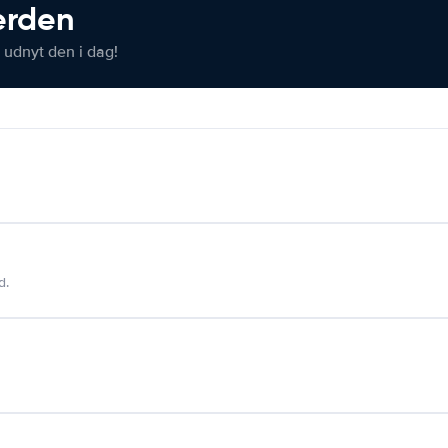
verden
 udnyt den i dag!
d.