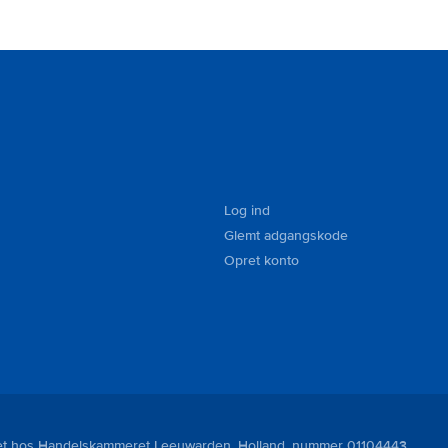
Log ind
Glemt adgangskode
Opret konto
reret hos Handelskammeret Leeuwarden, Holland, nummer 01104443