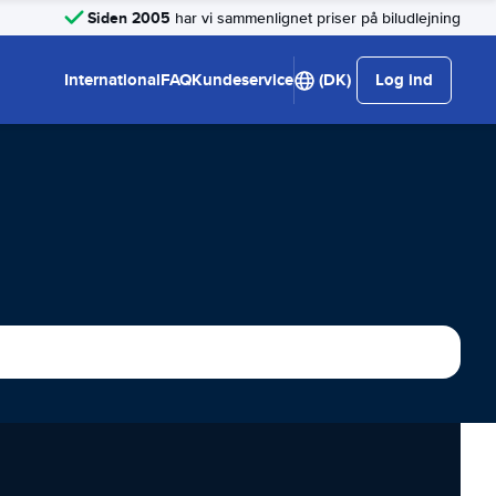
Siden 2005
har vi sammenlignet priser på biludlejning
International
FAQ
Kundeservice
(DK)
Log ind