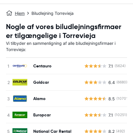
Hjem
Biludlejning Torrevieja
Nogle af vores biludlejningsfirmaer
er tilgængelige i Torrevieja
Vi tilbyder en sammenligning af alle biludlejningsfirmaer i
Torrevieja:
Centauro
7.1
(5624)
Goldcar
6.4
(6680)
Alamo
8.5
(10701)
Europcar
7.1
(10251)
National Car Rental
8.2
(492)