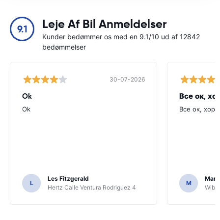
Leje Af Bil Anmeldelser
9.1
Kunder bedømmer os med en 9.1/10 ud af 12842
bedømmelser
30-07-2026
Ok
Все ок, хо
Ok
Все ок, хоро
Les Fitzgerald
Mark
L
M
Hertz Calle Ventura Rodriguez 4
Wiber