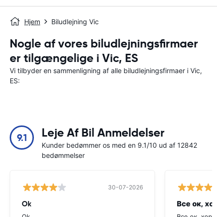
Hjem
Biludlejning Vic
Nogle af vores biludlejningsfirmaer
er tilgængelige i Vic, ES
Vi tilbyder en sammenligning af alle biludlejningsfirmaer i Vic,
ES:
Leje Af Bil Anmeldelser
9.1
Kunder bedømmer os med en 9.1/10 ud af 12842
bedømmelser
30-07-2026
Ok
Все ок, хо
Ok
Все ок, хоро