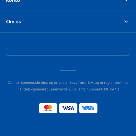
Om os
Denne hjemmeside ejes og drives af EasyTerra B.V. og er registreret hos
Handelskammeret Leeuwarden, Holland, nummer 01104443