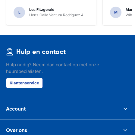
Les Fitzgerald
Mark
L
M
Hertz Calle Ventura Rodriguez 4
Wiber
Hulp en contact
Hulp nodig? Neem dan contact op met onze
huurspecialisten.
Klantenservice
Account
Over ons