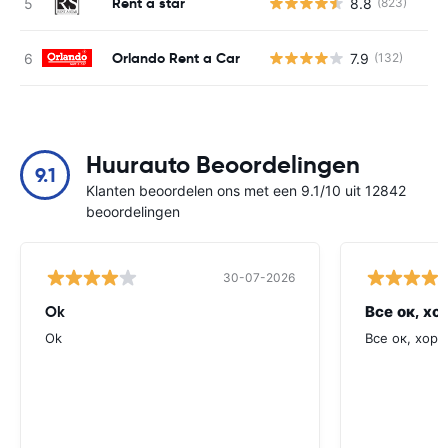
Rent a star
8.8
(823)
G
Orlando Rent a Car
7.9
(132)
G
Huurauto Beoordelingen
9.1
Klanten beoordelen ons met een 9.1/10 uit 12842
beoordelingen
30-07-2026
Ok
Все ок, хо
Ok
Все ок, хоро