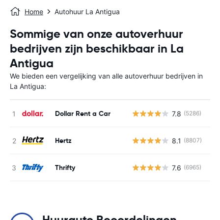
Home
Autohuur La Antigua
Sommige van onze autoverhuur
bedrijven zijn beschikbaar in La
Antigua
We bieden een vergelijking van alle autoverhuur bedrijven in
La Antigua:
Dollar Rent a Car
7.8
(5286)
G
Hertz
8.1
(8807)
G
Thrifty
7.6
(6965)
G