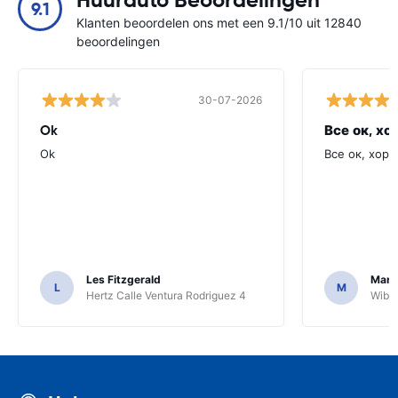
Huurauto Beoordelingen
9.1
Klanten beoordelen ons met een 9.1/10 uit 12840
beoordelingen
30-07-2026
Ok
Все ок, хо
Ok
Все ок, хоро
Les Fitzgerald
Mark
L
M
Hertz Calle Ventura Rodriguez 4
Wiber