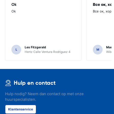
Ok
Все ок, хо
Ok
Все ок, хоро
Les Fitzgerald
Mark
L
M
Hertz Calle Ventura Rodriguez 4
Wiber
Hulp en contact
Hulp nodig? Neem dan contact op met onze
huurspecialisten.
Klantenservice