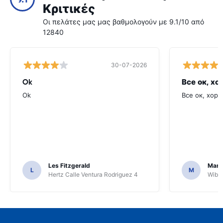
Κριτικές
Οι πελάτες μας μας βαθμολογούν με 9.1/10 από
12840
30-07-2026
Ok
Все ок, хо
Ok
Все ок, хоро
Les Fitzgerald
Mark
L
M
Hertz Calle Ventura Rodriguez 4
Wiber