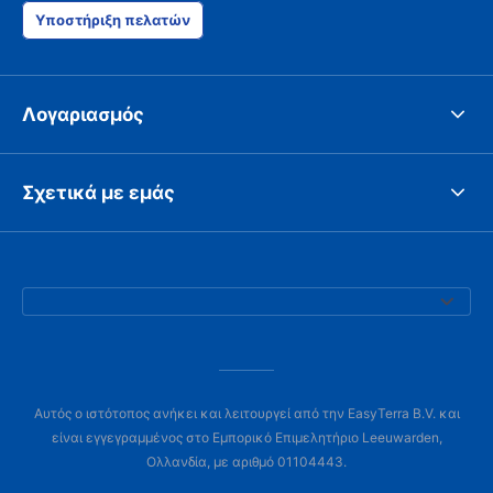
Υποστήριξη πελατών
Λογαριασμός
Σχετικά με εμάς
Αυτός ο ιστότοπος ανήκει και λειτουργεί από την EasyTerra B.V. και
είναι εγγεγραμμένος στο Εμπορικό Επιμελητήριο Leeuwarden,
Ολλανδία, με αριθμό 01104443.