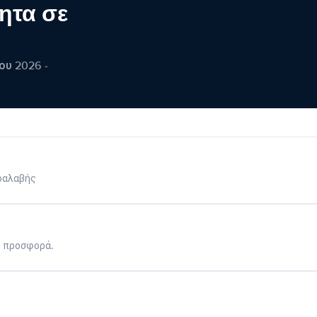
ητα σε
ου 2026 -
ραλαβής
η προσφορά.