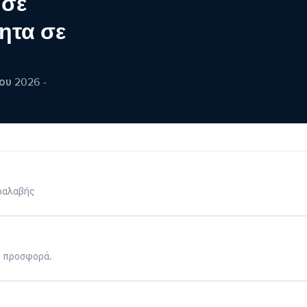
 σε
ητα σε
ου 2026 -
ραλαβής
η προσφορά.