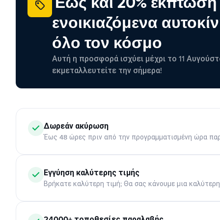
Έως και 20% έκπτωση
ενοικιαζόμενα αυτοκίν
όλο τον κόσμο
Αυτή η προσφορά ισχύει μέχρι το 11 Αυγούστ
εκμεταλλευτείτε την σήμερα!
Δωρεάν ακύρωση
Έως 48 ώρες πριν από την προγραμματισμένη ώρα πα
Εγγύηση καλύτερης τιμής
Βρήκατε καλύτερη τιμή; Θα σας κάνουμε μια καλύτερ
24000+ τοποθεσίες παραλαβής