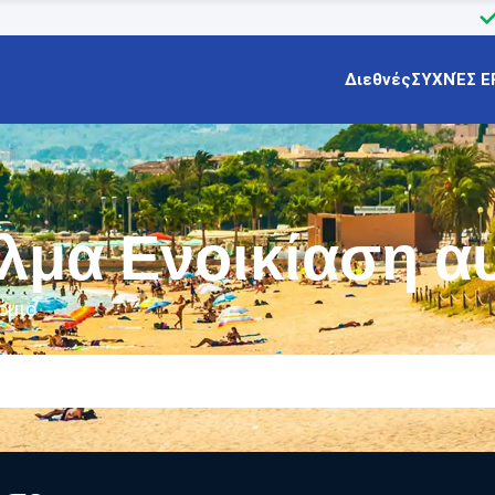
Διεθνές
ΣΥΧΝΈΣ Ε
λμα Ενοικίαση α
όμιο