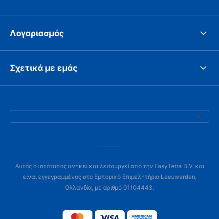
Λογαριασμός
Σχετικά με εμάς
Αυτός ο ιστότοπος ανήκει και λειτουργεί από την EasyTerra B.V. και
είναι εγγεγραμμένος στο Εμπορικό Επιμελητήριο Leeuwarden,
Ολλανδία, με αριθμό 01104443.