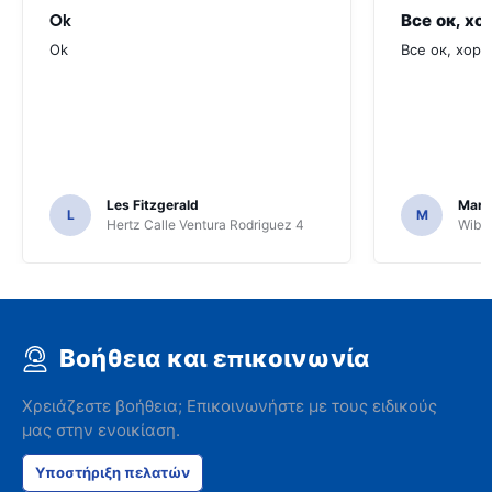
Ok
Все ок, хо
Ok
Все ок, хоро
Les Fitzgerald
Mark
L
M
Hertz Calle Ventura Rodriguez 4
Wiber
Βοήθεια και επικοινωνία
Χρειάζεστε βοήθεια; Επικοινωνήστε με τους ειδικούς
μας στην ενοικίαση.
Υποστήριξη πελατών