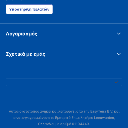
Υποστήριξη πελατών
Λογαριασμός
Σχετικά με εμάς
Αυτός ο ιστότοπος ανήκει και λειτουργεί από την EasyTerra B.V. και
είναι εγγεγραμμένος στο Εμπορικό Επιμελητήριο Leeuwarden,
Ολλανδία, με αριθμό 01104443.