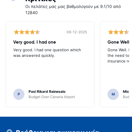
Οι πελάτες μας μας βαθμολογούν με 9.1/10 από
12840
06-12-2025
Very good. I had one
Gone Well. 
Very good. I had one question which
Gone Well. I
was answered quickly.
the need to 
insurance re
Pasi Rikard Rainesalo
Mich
P
M
Budget Gran Canaria Airport
Budge