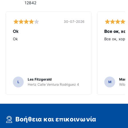
12842
30-07-2026
Ok
Все ок, хо
Ok
Все ок, хоро
Les Fitzgerald
Mark
L
M
Hertz Calle Ventura Rodriguez 4
Wiber
Βοήθεια και επικοινωνία