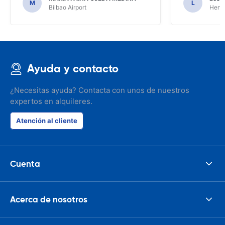
M
L
Bilbao Airport
Hertz
Ayuda y contacto
¿Necesitas ayuda? Contacta con unos de nuestros
expertos en alquileres.
Atención al cliente
Cuenta
Acerca de nosotros