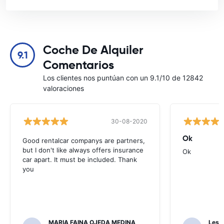
Coche De Alquiler
9.1
Comentarios
Los clientes nos puntúan con un 9.1/10 de 12842
valoraciones
30-08-2020
Ok
Good rentalcar companys are partners,
but I don't like always offers insurance
Ok
car apart. It must be included. Thank
you
MARIA FAINA OJEDA MEDINA
Les F