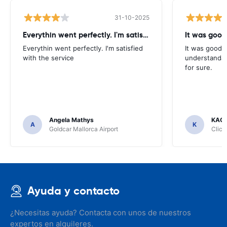
31-10-2025
Everythin went perfectly. I'm satisfied
It was good
Everythin went perfectly. I'm satisfied
It was good. 
with the service
understandab
for sure.
Angela Mathys
KAC
A
K
Goldcar Mallorca Airport
Click
Ayuda y contacto
¿Necesitas ayuda? Contacta con unos de nuestros
expertos en alquileres.