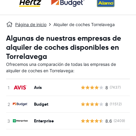
Página de inicio
Alquiler de coches Torrelavega
Algunas de nuestras empresas de
alquiler de coches disponibles en
Torrelavega
Ofrecemos una comparación de todas las empresas de
alquiler de coches en Torrelavega:
Avis
8
(7437)
N
Budget
8
(11512)
N
Enterprise
8.6
(2409)
N