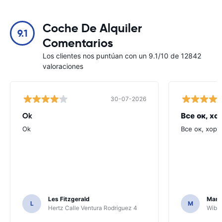
Coche De Alquiler
9.1
Comentarios
Los clientes nos puntúan con un 9.1/10 de 12842
valoraciones
30-07-2026
Ok
Все ок, хо
Ok
Все ок, хоро
Les Fitzgerald
Mark
L
M
Hertz Calle Ventura Rodriguez 4
Wiber