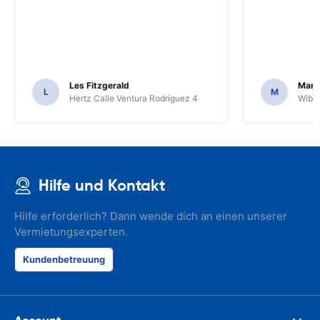
Les Fitzgerald
Mark
L
M
Hertz Calle Ventura Rodriguez 4
Wiber
Hilfe und Kontakt
Hilfe erforderlich? Dann wende dich an einen unserer
Vermietungsexperten.
Kundenbetreuung