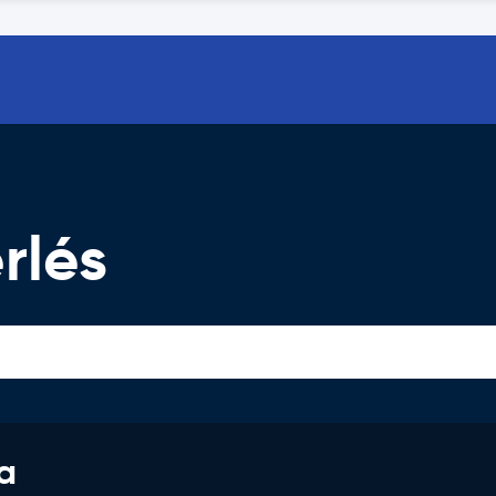
rlés
a