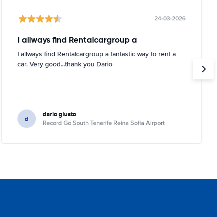
24-03-2026
I allways find Rentalcargroup a
I allways find Rentalcargroup a fantastic way to rent a
car. Very good...thank you Dario
dario giusto
d
Record Go South Tenerife Reina Sofia Airport