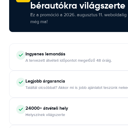
bérautókra világszerte
Ez a promóció a 2026. augusztus 11. weboldalig 
még ma!
Ingyenes lemondás
A tervezett átvételi időpontot megelőző 48 óráig.
Legjobb árgarancia
Találtál olcsóbbat? Akkor mi is jobb ajánlatot teszünk neke
24000+ átvételi hely
Helyszínek világszerte