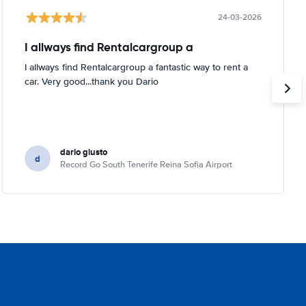
24-03-2026
I allways find Rentalcargroup a
I allways find Rentalcargroup a fantastic way to rent a
car. Very good...thank you Dario
dario giusto
d
Record Go South Tenerife Reina Sofia Airport