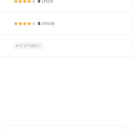
8
(7427)
8
(11503)
レビューはない