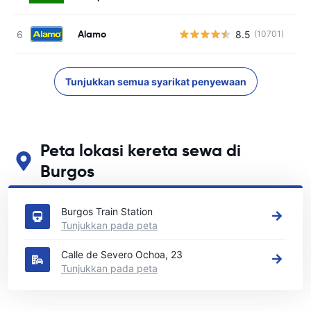
Alamo
8.5
(10701)
T
Tunjukkan semua syarikat penyewaan
Peta lokasi kereta sewa di
Burgos
Lihat lokasi sewa kereta utama kami di Burgos
Burgos Train Station
Tunjukkan pada peta
Calle de Severo Ochoa, 23
Tunjukkan pada peta