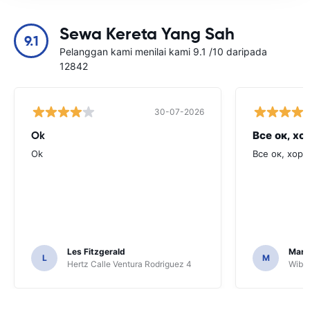
Sewa Kereta Yang Sah
9.1
Pelanggan kami menilai kami 9.1 /10 daripada
12842
30-07-2026
Ok
Все ок, хо
Ok
Все ок, хоро
Les Fitzgerald
Mark
L
M
Hertz Calle Ventura Rodriguez 4
Wiber