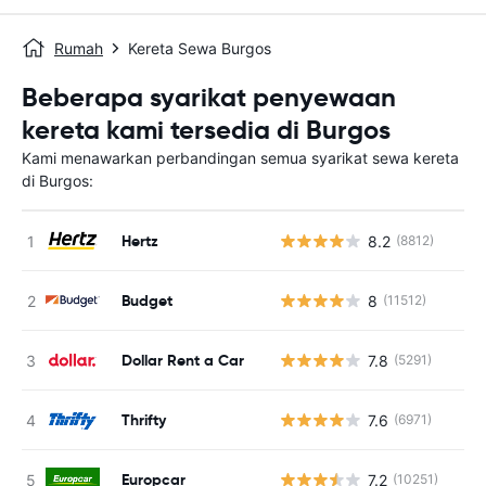
Rumah
Kereta Sewa Burgos
Beberapa syarikat penyewaan
kereta kami tersedia di Burgos
Kami menawarkan perbandingan semua syarikat sewa kereta
di Burgos:
Hertz
8.2
(8812)
T
Budget
8
(11512)
T
Dollar Rent a Car
7.8
(5291)
T
Thrifty
7.6
(6971)
T
Europcar
7.2
(10251)
T