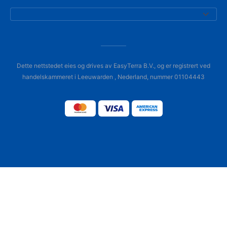
Dette nettstedet eies og drives av EasyTerra B.V., og er registrert ved
handelskammeret i Leeuwarden , Nederland, nummer 01104443