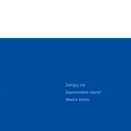
Zaloguj się
a
Zapomniałeś hasła?
Stwórz konto