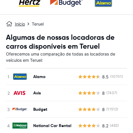
Início
Teruel
Algumas de nossas locadoras de
carros disponíveis em Teruel
Oferecemos uma comparação de todas as locadoras de
veículos em Teruel:
Alamo
8.5
(10701)
N
Avis
8
(7437)
N
Budget
8
(11512)
N
National Car Rental
8.2
(492)
N