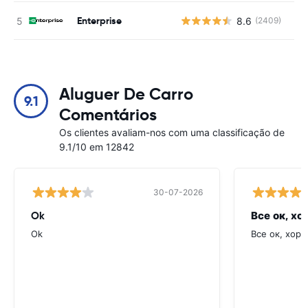
Enterprise
8.6
(2409)
N
Aluguer De Carro
9.1
Comentários
Os clientes avaliam-nos com uma classificação de
9.1/10 em 12842
30-07-2026
Ok
Все ок, хо
Ok
Все ок, хоро