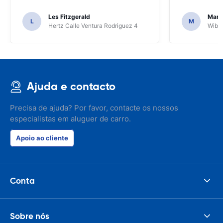
Les Fitzgerald
Mark
L
M
Hertz Calle Ventura Rodriguez 4
Wiber
Ajuda e contacto
Precisa de ajuda? Por favor, contacte os nossos
especialistas em aluguer de carro.
Apoio ao cliente
Conta
Sobre nós