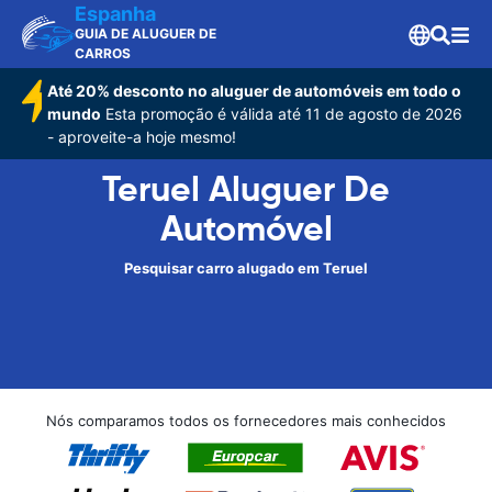
Espanha
GUIA DE ALUGUER DE
CARROS
Até 20% desconto no aluguer de automóveis em todo o
mundo
Esta promoção é válida até 11 de agosto de 2026
- aproveite-a hoje mesmo!
Teruel Aluguer De
Automóvel
Pesquisar carro alugado em Teruel
Nós comparamos todos os fornecedores mais conhecidos