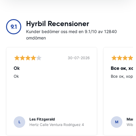
Hyrbil Recensioner
9.1
Kunder bedömer oss med en 9.1/10 av 12840
omdömen
30-07-2026
Ok
Все ок, хо
Ok
Все ок, хоро
Les Fitzgerald
Mark
L
M
Hertz Calle Ventura Rodriguez 4
Wiber