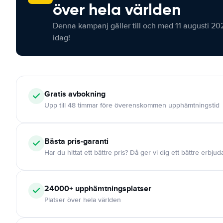
över hela världen
Denna kampanj gäller till och med 11 augusti 20
idag!
Gratis
avbokning
Upp till 48 timmar före överenskommen upphämtningstid
Bästa pris-garanti
Har du hittat ett bättre pris? Då ger vi dig ett bättre erbju
24000+
upphämtningsplatser
Platser över hela världen