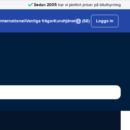
Sedan 2005
har vi jämfört priser på biluthyrning
Internationell
Vanliga frågor
Kundtjänst
(SE)
Logga in