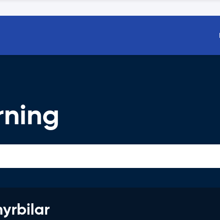
rning
hyrbilar