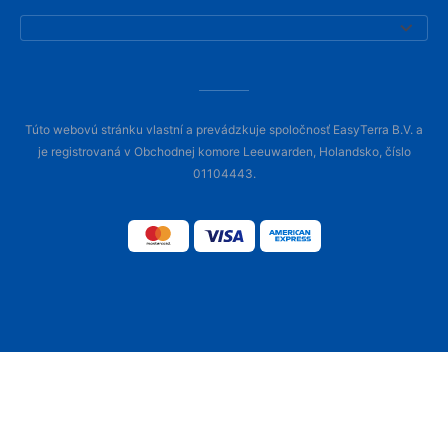
Túto webovú stránku vlastní a prevádzkuje spoločnosť EasyTerra B.V. a
je registrovaná v Obchodnej komore Leeuwarden, Holandsko, číslo
01104443.