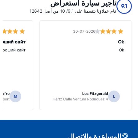
تأجير سيارة استعراض
9.1
قام عملاؤنا بتقييمنا على 9.1/ 10 من أصل 12842
30-07-2026
роший сайт.
Ok
хороший сайт.
Ok
Safro
Les Fitzgerald
M
L
irport
Hertz Calle Ventura Rodriguez 4
المساعدة والاتصال