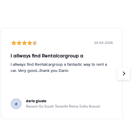
24-03-2026
I allways find Rentalcargroup a
I allways find Rentalcargroup a fantastic way to rent a
car. Very good...thank you Dario
dario giusto
d
Record Go South Tenerife Reina Sofia Airport