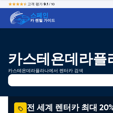
9.1
고객 평가
/ 10
스페인
카 렌털 가이드
카스테욘데라플라
카스테욘데라플라나에서 렌터카 검색
전 세계 렌터카 최대 20