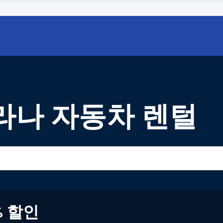
나 자동차 렌털
% 할인