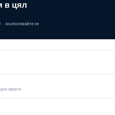
 в цял
. - възползвайте се
одна оферта.