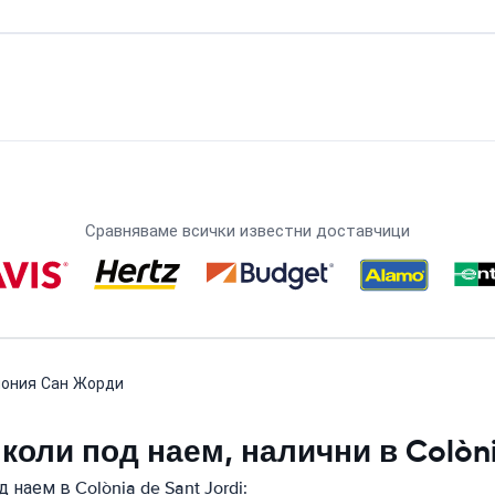
Сравняваме всички известни доставчици
лония Сан Жорди
коли под наем, налични в Colòni
наем в Colònia de Sant Jordi: