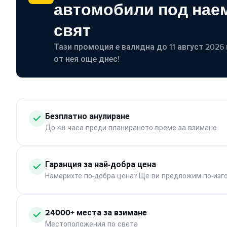
автомобили под наем
свят
Тази промоция е валидна до 11 август 2026 г
от нея още днес!
Безплатно анулиране
До 48 часа преди планираното време за взимане
Гаранция за най-добра цена
Намерихте по-добра цена? Ще ви предложим по-изг
24000+ места за взимане
Местоположения по света