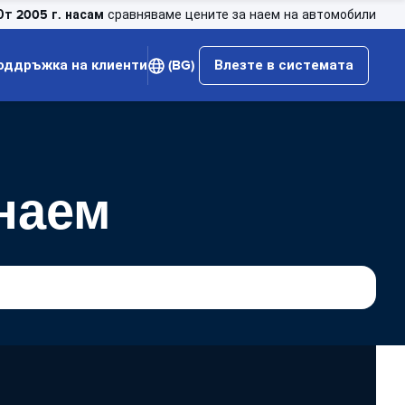
От 2005 г. насам
сравняваме цените за наем на автомобили
оддръжка на клиенти
(BG)
Влезте в системата
 наем