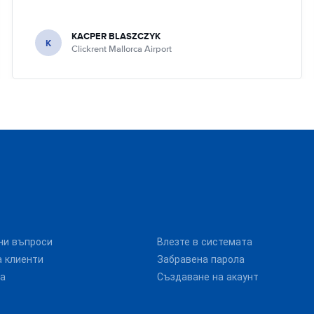
KACPER BLASZCZYK
K
Clickrent Mallorca Airport
ни въпроси
Влезте в системата
 клиенти
Забравена парола
та
Създаване на акаунт