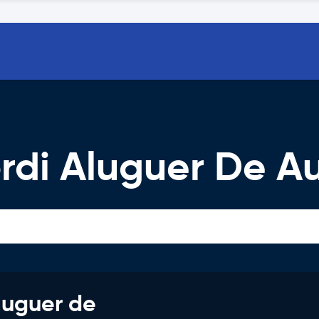
ordi Aluguer De A
luguer de