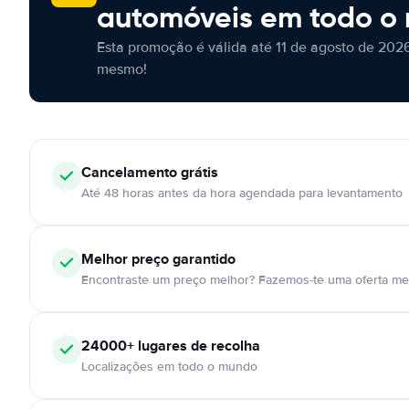
automóveis em todo o
Esta promoção é válida até 11 de agosto de 2026
mesmo!
Cancelamento
grátis
Até 48 horas antes da hora agendada para levantamento
Melhor preço garantido
Encontraste um preço melhor? Fazemos-te uma oferta mel
24000+
lugares de recolha
Localizações em todo o mundo