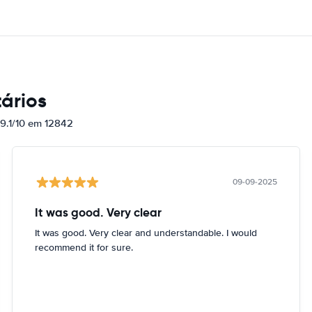
ários
 9.1/10 em 12842
09-09-2025
It was good. Very clear
It was good. Very clear and understandable. I would
recommend it for sure.