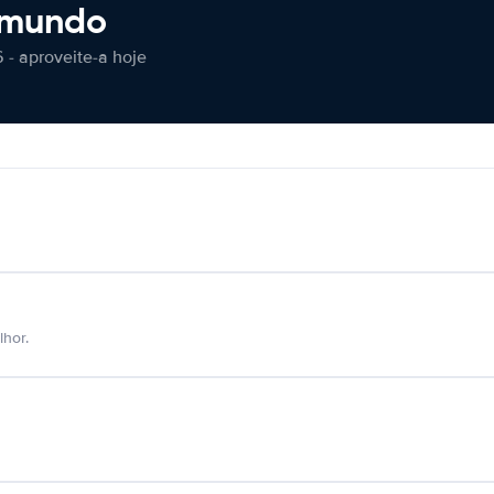
 mundo
 - aproveite-a hoje
hor.