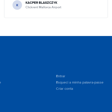
KACPER BLASZCZYK
K
Clickrent Mallorca Airport
Entrar
e
Esqueci a minha palavra-passe
Criar conta