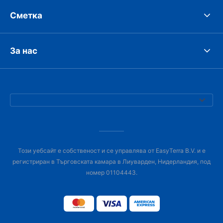
Сметка
За нас
Този уебсайт е собственост и се управлява от EasyTerra B.V. и е
регистриран в Търговската камара в Лиуварден, Нидерландия, под
номер 01104443.