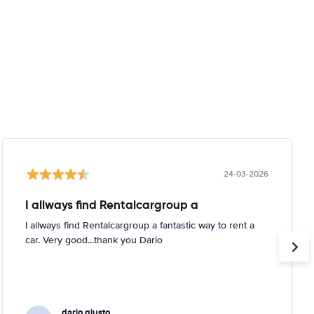
24-03-2026
I allways find Rentalcargroup a
I allways find Rentalcargroup a fantastic way to rent a
car. Very good...thank you Dario
dario giusto