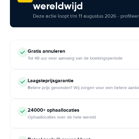
wereldwijd
Deze actie loopt t/m 11 augustus 2026 - profite
Gratis annuleren
Tot 48 uur voor aanvang van de boekingsperiode
Laagsteprijsgarantie
Betere prijs gevonden? Wij zorgen voor een betere aanb
24000+ ophaallocaties
Ophaallocaties over de hele wereld