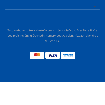
Tyto webové stránky vlastní a provozuje společnost EasyTerra B.V. a
jsou registrovány u Obchodní komory Leeuwarden, Nizozemsko, číslo
01104443.