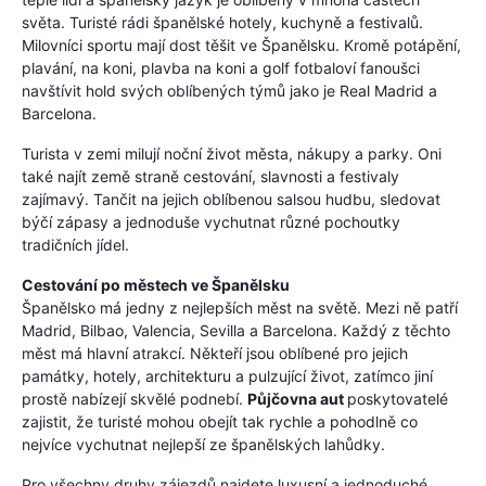
světa. Turisté rádi španělské hotely, kuchyně a festivalů.
Milovníci sportu mají dost těšit ve Španělsku. Kromě potápění,
plavání, na koni, plavba na koni a golf fotbaloví fanoušci
navštívit hold svých oblíbených týmů jako je Real Madrid a
Barcelona.
Turista v zemi milují noční život města, nákupy a parky. Oni
také najít země straně cestování, slavnosti a festivaly
zajímavý. Tančit na jejich oblíbenou salsou hudbu, sledovat
býčí zápasy a jednoduše vychutnat různé pochoutky
tradičních jídel.
Cestování po městech ve Španělsku
Španělsko má jedny z nejlepších měst na světě. Mezi ně patří
Madrid, Bilbao, Valencia, Sevilla a Barcelona. Každý z těchto
měst má hlavní atrakcí. Někteří jsou oblíbené pro jejich
památky, hotely, architekturu a pulzující život, zatímco jiní
prostě nabízejí skvělé podnebí.
Půjčovna aut
poskytovatelé
zajistit, že turisté mohou obejít tak rychle a pohodlně co
nejvíce vychutnat nejlepší ze španělských lahůdky.
Pro všechny druhy zájezdů najdete luxusní a jednoduché