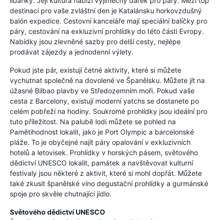
líbánky. Její kultura nabízí výjimečný dárek pro páry. Mezi top
destinací pro vaše zvláštní den je Katalánsku horkovzdušný
balón expedice. Cestovní kanceláře mají speciální balíčky pro
páry, cestování na exkluzivní prohlídky do této části Evropy.
Nabídky jsou zlevněné sazby pro delší cesty, nejlépe
prodávat zájezdy a jednodenní výlety.
Pokud jste pár, existují četné aktivity, které si můžete
vychutnat společně na dovolené ve Španělsku. Můžete jít na
úžasné Bilbao plavby ve Středozemním moři. Pokud vaše
cesta z Barcelony, existují moderní yatchs se dostanete po
celém pobřeží na hodiny. Soukromé prohlídky jsou ideální pro
tuto příležitost. Na palubě lodi můžete se pohled na
Pamětihodnost lokalit, jako je Port Olympic a barcelonské
pláže. To je obyčejné najít páry opalování v exkluzivních
hotelů a letovisek. Prohlídky v horských pásem, světového
dědictví UNESCO lokalit, památek a navštěvovat kulturní
festivaly jsou některé z aktivit, které si mohl dopřát. Můžete
také zkusit španělské víno degustační prohlídky a gurmánské
spoje pro skvěle chutnající jídlo.
Světového dědictví UNESCO