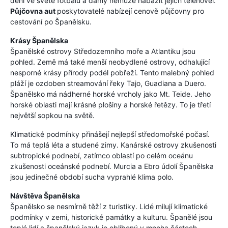
dění ve světě fotbalu a dámy nemůže nabažit jejích telenovel.
Půjčovna aut
poskytovatelé nabízejí cenově půjčovny pro
cestování po Španělsku.
Krásy Španělska
Španělské ostrovy Středozemního moře a Atlantiku jsou
pohled. Země má také menší neobydlené ostrovy, odhalující
nesporné krásy přírody podél pobřeží. Tento malebný pohled
pláží je ozdoben streamování řeky Tajo, Guadiana a Duero.
Španělsko má nádherné horské vrcholy jako Mt. Teide. Jeho
horské oblasti mají krásné plošiny a horské řetězy. To je třetí
největší sopkou na světě.
Klimatické podmínky přinášejí nejlepší středomořské počasí.
To má teplá léta a studené zimy. Kanárské ostrovy zkušenosti
subtropické podnebí, zatímco oblastí po celém oceánu
zkušenosti oceánské podnebí. Murcia a Ebro údolí Španělska
jsou jedinečné období sucha vyprahlé klima polo.
Návštěva Španělska
Španělsko se nesmírně těží z turistiky. Lidé milují klimatické
podmínky v zemi, historické památky a kulturu. Španělé jsou
teplé lidí a španělský jazyk je oblíbený v mnoha částech