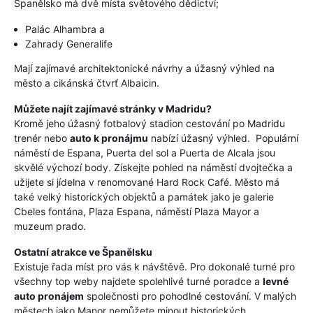
Španělsko má dvě místa světového dědictví;
Palác Alhambra a
Zahrady Generalife
Mají zajímavé architektonické návrhy a úžasný výhled na
město a cikánská čtvrť Albaicin.
Můžete najít zajímavé stránky v Madridu?
Kromě jeho úžasný fotbalový stadion cestování po Madridu
trenér nebo
auto k pronájmu
nabízí úžasný výhled. Populární
náměstí de Espana, Puerta del sol a Puerta de Alcala jsou
skvělé výchozí body. Získejte pohled na náměstí dvojtečka a
užijete si jídelna v renomované Hard Rock Café. Město má
také velký historických objektů a památek jako je galerie
Cbeles fontána, Plaza Espana, náměstí Plaza Mayor a
muzeum prado.
Ostatní atrakce ve Španělsku
Existuje řada míst pro vás k návštěvě. Pro dokonalé turné pro
všechny top weby najdete spolehlivé turné poradce a
levné
auto pronájem
společnosti pro pohodlné cestování. V malých
městech jako Manor nemůžete minout historických