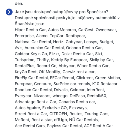
den.
Jaké jsou dostupné autopůjčovny pro Španělsko?
Dostupné společnosti poskytující půjčovny automobilů v
Španělsko jsou:
Hiper Rent a Car
Autos Menorca
CarGest
Ownerscar
Enterprise
Alamo
TopCar
Rentbycar
National Car Rental
Hertz
Gobycar
Leasys
Budget
Avis
Autounion Car Rental
Orlando Rent a Car
Goldcar Key'n Go
Flizzr
Dollar Rent a Car
Sixt
Turisprime
Thrifty
Keddy By Europcar
Sicily by Car
RentalPlus
Record Go
Abbycar
Wiber Rent a Car
KeyGo Rent
OK Mobility
Carwiz rent a car
FireFly Car Rental
EECar Rental
Clickrent
Green Motion
Europcar
Centauro
SurPrice car rentals
K10 Rentacar
Rhodium Car Rental
Drivalia
Goldcar
InterRent
Everycar
Nizacars
wheego
DelPaso
Rentalk50
Advantage Rent a Car
Canarias Rent a car
Autos Aguirre
Exclusive GO
Flexways
Street Rent a Car
CITROEN
Routes
Touring Cars
McRent
Rent a star
offUgo
NÜ Car Rentals
Ace Rental Cars
Payless Car Rental
ACE Rent A Car