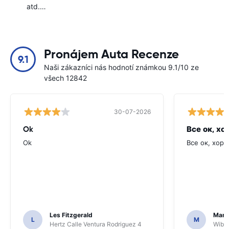
atd.…
Pronájem Auta Recenze
9.1
Naši zákazníci nás hodnotí známkou 9.1/10 ze
všech 12842
30-07-2026
Ok
Все ок, хо
Ok
Все ок, хоро
Les Fitzgerald
Mark
L
M
Hertz Calle Ventura Rodriguez 4
Wiber