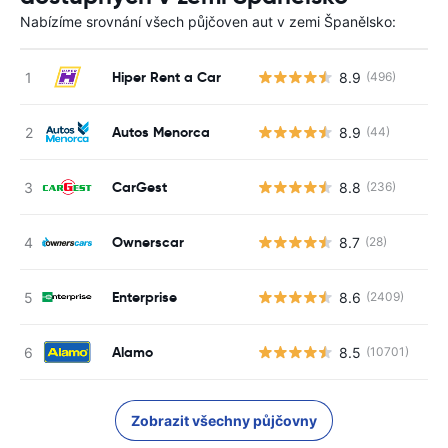
Nabízíme srovnání všech půjčoven aut v zemi Španělsko:
Hiper Rent a Car
8.9
(496)
Autos Menorca
8.9
(44)
CarGest
8.8
(236)
Ownerscar
8.7
(28)
Enterprise
8.6
(2409)
Alamo
8.5
(10701)
Zobrazit všechny půjčovny