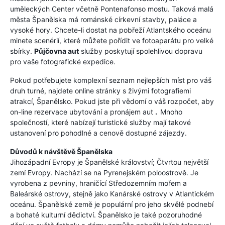
uměleckých Center včetně Pontenafonso mostu. Taková malá
města Španělska má románské církevní stavby, paláce a
vysoké hory. Chcete-li dostat na pobřeží Atlantského oceánu
minete scenérií, které můžete pořídit ve fotoaparátu pro velké
sbírky.
Půjčovna aut
služby poskytují spolehlivou dopravu
pro vaše fotografické expedice.
Pokud potřebujete komplexní seznam nejlepších míst pro váš
druh turné, najdete online stránky s živými fotografiemi
atrakcí, Španělsko. Pokud jste při vědomí o váš rozpočet, aby
on-line rezervace ubytování a pronájem aut
.
Mnoho
společností, které nabízejí turistické služby mají takové
ustanovení pro pohodlné a cenově dostupné zájezdy.
Důvodů k návštěvě Španělska
Jihozápadní Evropy je Španělské království; Čtvrtou největší
zemí Evropy. Nachází se na Pyrenejském poloostrově. Je
vyrobena z pevniny, hraničící Středozemním mořem a
Baleárské ostrovy, stejně jako Kanárské ostrovy v Atlantickém
oceánu. Španělské země je populární pro jeho skvělé podnebí
a bohaté kulturní dědictví. Španělsko je také pozoruhodné