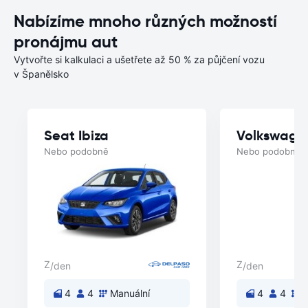
Nabízíme mnoho různých možností
pronájmu aut
Vytvořte si kalkulaci a ušetřete až 50 % za půjčení vozu
v Španělsko
Seat Ibiza
Volkswage
Nebo podobně
Nebo podobně
Z
Z
/den
/den
4
4
Manuální
4
4
M