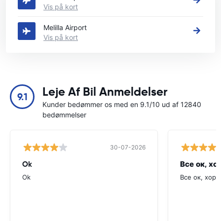
Vis på kort
Melilla Airport
Vis på kort
Leje Af Bil Anmeldelser
9.1
Kunder bedømmer os med en 9.1/10 ud af 12840
bedømmelser
30-07-2026
Ok
Все ок, хо
Ok
Все ок, хоро