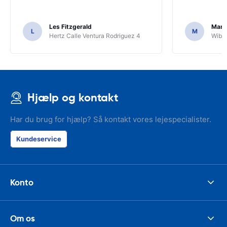
Les Fitzgerald
Mark
L
M
Hertz Calle Ventura Rodriguez 4
Wiber
Hjælp og kontakt
Har du brug for hjælp? Så kontakt vores lejespecialister.
Kundeservice
Konto
Om os