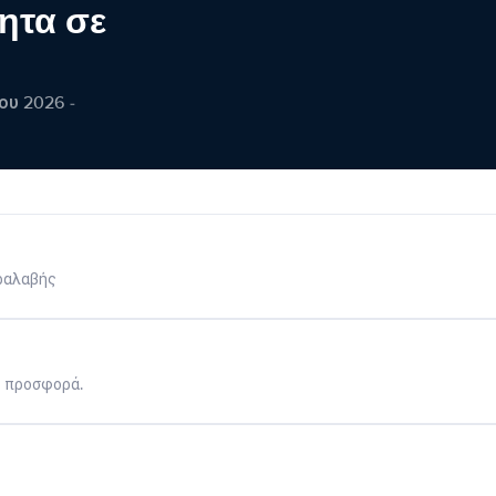
ητα σε
ου 2026 -
ραλαβής
η προσφορά.