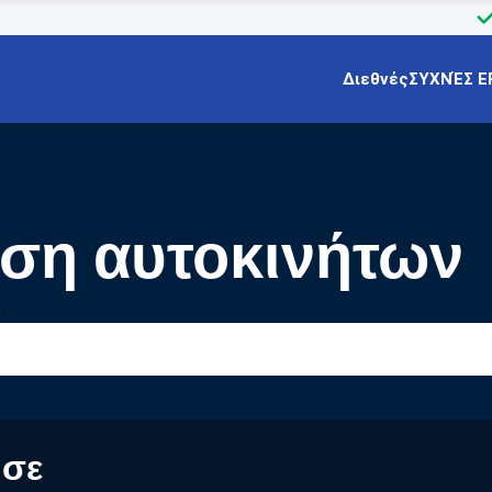
Διεθνές
ΣΥΧΝΈΣ Ε
αση αυτοκινήτων
 σε