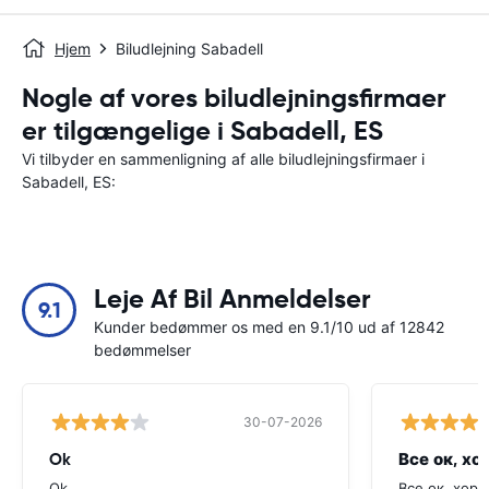
Hjem
Biludlejning Sabadell
Nogle af vores biludlejningsfirmaer
er tilgængelige i Sabadell, ES
Vi tilbyder en sammenligning af alle biludlejningsfirmaer i
Sabadell, ES:
Leje Af Bil Anmeldelser
9.1
Kunder bedømmer os med en 9.1/10 ud af 12842
bedømmelser
30-07-2026
Ok
Все ок, хо
Ok
Все ок, хоро