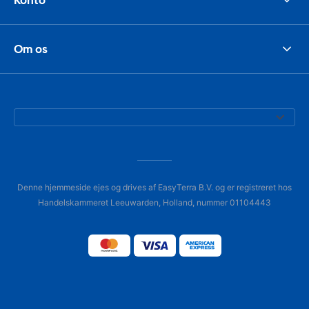
Om os
Denne hjemmeside ejes og drives af EasyTerra B.V. og er registreret hos
Handelskammeret Leeuwarden, Holland, nummer 01104443