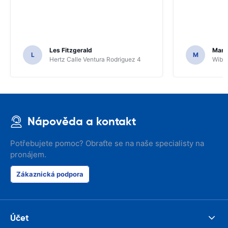
Les Fitzgerald
Mark
L
M
Hertz Calle Ventura Rodriguez 4
Wiber
Nápověda a kontakt
Potřebujete pomoc? Obraťte se na naše specialisty na
pronájem.
Zákaznická podpora
Účet