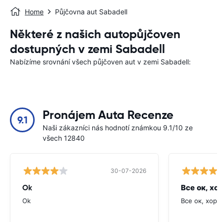
Home
Půjčovna aut Sabadell
Některé z našich autopůjčoven
dostupných v zemi Sabadell
Nabízíme srovnání všech půjčoven aut v zemi Sabadell:
Pronájem Auta Recenze
9.1
Naši zákazníci nás hodnotí známkou 9.1/10 ze
všech 12840
30-07-2026
Ok
Все ок, хо
Ok
Все ок, хоро