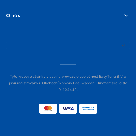
O nás
Tyto webové stránky vlastní a provozuje společnost EasyTerra B.V. a
jsou registrovány u Obchodní komory Leeuwarden, Nizozemsko, číslo
01104443.