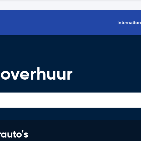
Internation
toverhuur
rauto's