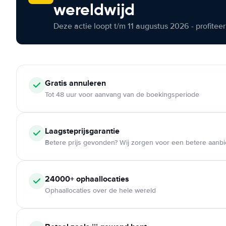
wereldwijd
Deze actie loopt t/m 11 augustus 2026 - profite
Gratis annuleren
Tot 48 uur voor aanvang van de boekingsperiode
Laagsteprijsgarantie
Betere prijs gevonden? Wij zorgen voor een betere aanb
24000+ ophaallocaties
Ophaallocaties over de hele wereld