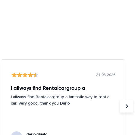
24-03-2026
I allways find Rentalcargroup a
I allways find Rentalcargroup a fantastic way to rent a
car. Very good...thank you Dario
dario giusto