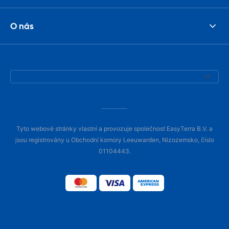
O nás
Tyto webové stránky vlastní a provozuje společnost EasyTerra B.V. a
jsou registrovány u Obchodní komory Leeuwarden, Nizozemsko, číslo
01104443.