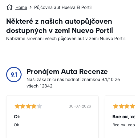
Home
Půjčovna aut Huelva El Portil
Některé z našich autopůjčoven
dostupných v zemi Nuevo Portil
Nabízíme srovnání všech půjčoven aut v zemi Nuevo Portil:
Pronájem Auta Recenze
9.1
Naši zákazníci nás hodnotí známkou 9.1/10 ze
všech 12842
30-07-2026
Ok
Все ок, хо
Ok
Все ок, хоро